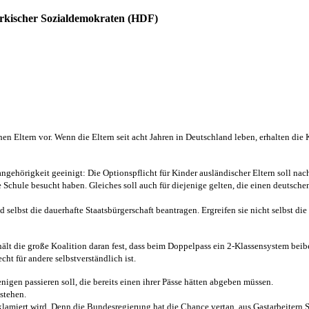
Türkischer Sozialdemokraten (HDF)
n Eltern vor. Wenn die Eltern seit acht Jahren in Deutschland leben, erhalten die 
ngehörigkeit geeinigt: Die Optionspflicht für Kinder ausländischer Eltern soll na
e Schule besucht haben. Gleiches soll auch für diejenige gelten, die einen deutsch
selbst die dauerhafte Staatsbürgerschaft beantragen. Ergreifen sie nicht selbst di
e hält die große Koalition daran fest, dass beim Doppelpass ein 2-Klassensystem be
t für andere selbstverständlich ist.
nigen passieren soll, die bereits einen ihrer Pässe hätten abgeben müssen.
stehen.
proklamiert wird. Denn die Bundesregierung hat die Chance vertan, aus Gastarbeiter