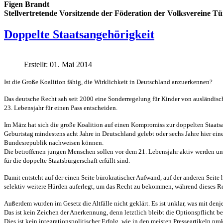
Figen Brandt
Stellvertretende Vorsitzende der Föderation der Volksvereine 
Doppelte Staatsangehörigkeit
Erstellt: 01. Mai 2014
Ist die Große Koalition fähig, die Wirklichkeit in Deutschland anzuerkennen?
Das deutsche Recht sah seit 2000 eine Sonderregelung für Kinder von ausländische
23. Lebensjahr für einen Pass entscheiden.
Im März hat sich die große Koalition auf einen Kompromiss zur doppelten Staatsa
Geburtstag mindestens acht Jahre in Deutschland gelebt oder sechs Jahre hier ein
Bundesrepublik nachweisen können.
Die betroffenen jungen Menschen sollen vor dem 21. Lebensjahr aktiv werden und 
für die doppelte Staatsbürgerschaft erfüllt sind.
Damit entsteht auf der einen Seite bürokratischer Aufwand, auf der anderen Seit
selektiv weitere Hürden auferlegt, um das Recht zu bekommen, während dieses Rech
Außerdem wurden im Gesetz die Altfälle nicht geklärt. Es ist unklar, was mit denje
Das ist kein Zeichen der Anerkennung, denn letztlich bleibt die Optionspflicht be
Dies ist kein integrationspolitischer Erfolg, wie in den meisten Presseartikeln 