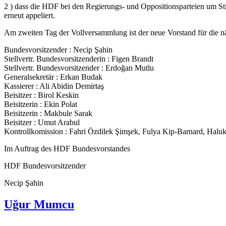
2 ) dass die HDF bei den Regierungs- und Oppositionsparteien um S
erneut appeliert.
Am zweiten Tag der Vollversammlung ist der neue Vorstand für die n
Bundesvorsitzender : Necip Şahin
Stellvertr. Bundesvorsitzenderin : Figen Brandt
Stellvertr. Bundesvorsitzender : Erdoğan Mutlu
Generalsekretär : Erkan Budak
Kassierer : Ali Abidin Demirtaş
Beisitzer : Birol Keskin
Beisitzerin : Ekin Polat
Beisitzerin : Makbule Sarak
Beisitzer : Umut Arabul
Kontrollkomission : Fahri Özdilek Şimşek, Fulya Kip-Barnard, Halu
Im Auftrag des HDF Bundesvorstandes
HDF Bundesvorsitzender
Necip Şahin
Uğur Mumcu