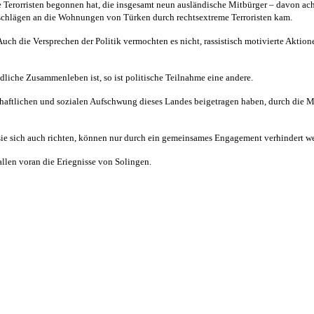
 Terorristen begonnen hat, die insgesamt
neun ausländische Mitbürger – davon ach
schlägen an die Wohnungen von Türken
durch rechtsextreme Terroristen kam.
Auch die Versprechen der Politik
vermochten es nicht, rassistisch motivierte Aktio
dliche Zusammenleben ist, so ist
politische Teilnahme eine andere.
chaftlichen und sozialen Aufschwung dieses
Landes beigetragen haben, durch die M
ie sich auch richten, können nur
durch ein gemeinsames Engagement verhindert w
allen voran die Eriegnisse von
Solingen.