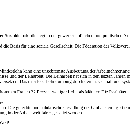
er Sozialdemokratie liegt in der gewerkschaftlichen und politischen Ar
nd die Basis für eine soziale Gesellschaft. Die Föderation der Volksve
 Mindestlohn kann eine ungebremste Ausbeutung der Arbeitnehmerinne
sse und der Leiharbeit. Die Leiharbeit hat sich in den letzten Jahren 
gung ersetzen. Das masslose Lohndumping durch den massenhaft und sys
ommen Frauen 22 Prozent weniger Lohn als Männer. Die Realitäten de
re.
a. Die gerechte und solidarische Gestaltung der Globalisierung ist ei
g in der Arbeitswelt fairer gestaltet werden.
Welt!