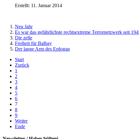
Erstellt: 11. Januar 2014
Neu Jahr
Es war das gefährlichste rechtsextreme Terrornetzwerk seit 19
Die zelle
Freiheit für Balbay
Der lange Arm des Erdogan
Start
Zurück
1
2
3
4
5
6
7
8
9
Weiter
Ende
Newsletter / Haber bülteni