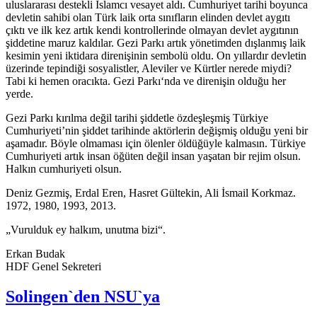
uluslararası destekli İslamcı vesayet aldı. Cumhuriyet tarihi boyunca
devletin sahibi olan Türk laik orta sınıfların elinden devlet aygıtı
çıktı ve ilk kez artık kendi kontrollerinde olmayan devlet aygıtının
şiddetine maruz kaldılar. Gezi Parkı artık yönetimden dışlanmış laik
kesimin yeni iktidara direnişinin sembolü oldu. On yıllardır devletin
üzerinde tepindiği sosyalistler, Aleviler ve Kürtler nerede miydi?
Tabi ki hemen oracıkta. Gezi Parkı‘nda ve direnişin olduğu her
yerde.
Gezi Parkı kırılma değil tarihi şiddetle özdeşleşmiş Türkiye
Cumhuriyeti’nin şiddet tarihinde aktörlerin değişmiş olduğu yeni bir
aşamadır. Böyle olmaması için ölenler öldüğüyle kalmasın. Türkiye
Cumhuriyeti artık insan öğüten değil insan yaşatan bir rejim olsun.
Halkın cumhuriyeti olsun.
Deniz Gezmiş, Erdal Eren, Hasret Gültekin, Ali İsmail Korkmaz.
1972, 1980, 1993, 2013.
„Vurulduk ey halkım, unutma bizi“.
Erkan Budak
HDF Genel Sekreteri
Solingen`den NSU`ya