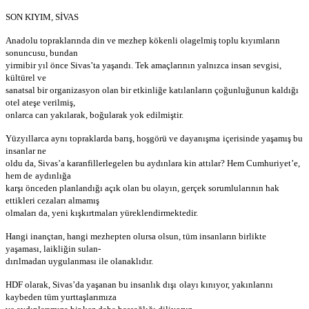
SON KIYIM, SİVAS
Anadolu topraklarında din ve mezhep kökenli olagelmiş toplu
kıyımların
sonuncusu, bundan
yirmibir yıl önce Sivas’ta
yaşandı. Tek amaçlarının yalnızca insan sevgisi,
kültürel ve
sanatsal bir organizasyon olan bir etkinliğe katılanların
çoğunluğunun kaldığı
otel ateşe verilmiş,
onlarca can
yakılarak, boğularak yok edilmiştir.
Yüzyıllarca aynı topraklarda barış, hoşgörü ve dayanışma
içerisinde yaşamış bu
insanlar ne
oldu da,
Sivas’a karanfillerle
gelen bu aydınlara kin attılar? Hem Cumhuriyet’e,
hem de
aydınlığa
karşı
önceden planlandığı açık olan bu olayın, gerçek
sorumlularının hak
ettikleri cezaları almamış
olmaları da, yeni
kışkırtmaları yüreklendirmektedir.
Hangi inançtan, hangi mezhepten olursa olsun, tüm insanların
birlikte
yaşaması, laikliğin sulan-
dırılmadan uygulanması ile
olanaklıdır.
HDF olarak, Sivas’da yaşanan bu insanlık dışı
olayı
kınıyor, yakınlarını
kaybeden tüm yurttaşlarımıza