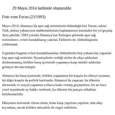
29 Mayıs 2014 tarihinde oluşturuldu
Foto vom Focus (23/1993)
Mayıs 2014, Almanya’da aşırı sağ teröristlerin öldürdüğü biri
Yunan, sekizi
Türk, dokuz yabancının mahkemelerinin
başlamasının üzerinden bir yıl geçmiş.
Aynı şekilde, 1993
yılında Almanya’nın Solingen şehrinde aşırı sağ
teröristlerce,
evleri kundaklanıp yakılan Türklerin de, öldürülüşünün
yıl
dönümü.
O günden bugüne evleri kundaklananlar, öldürülenler hep
yabancılar, yapanlar
hep aşırı sağ terörisler. Siyasetçilerin
verdiği sözler de ırkçı saldırıları
durduramamış, birlikte barış
içerisinde yaşamaya karşı sürekli saldırılar
gelmeye devam
etmiştir.
Almanya’da barış içerisinde, birlikte yaşamanın bir koşulu bu
ülkeye uyumsa,
bir diğer koşulu da politik katılımdır.
Almanya’da yaşayan, bu ülkenin
ekenomik ve sosyal yaşamına
yıllarca katkı vermiş göçmenlere, bir an önce
yerel seçimlerde
oy hakkı verilerek, bu ülkenin bir parçası oldukları
belirlenmelidir.
Dünyanın neresinde olursa olsun, kime karşı yapılırsa yapılsın,
tüm ırkçı
kıyımlara, ancak birlikte mücadele ile engel olabiliriz.