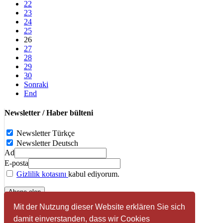
22
23
24
25
26
27
28
29
30
Sonraki
End
Newsletter / Haber bülteni
Newsletter Türkçe
Newsletter Deutsch
Ad
E-posta
Gizlilik kotasını
kabul ediyorum.
Mit der Nutzung dieser Website erklären Sie sich
Facebook
damit einverstanden, dass wir Cookies