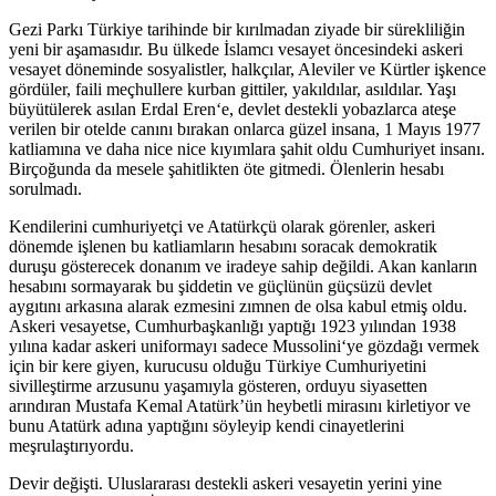
Gezi Parkı Türkiye tarihinde bir kırılmadan ziyade bir sürekliliğin
yeni bir aşamasıdır. Bu ülkede İslamcı vesayet öncesindeki askeri
vesayet döneminde sosyalistler, halkçılar, Aleviler ve Kürtler işkence
gördüler, faili meçhullere kurban gittiler, yakıldılar, asıldılar. Yaşı
büyütülerek asılan Erdal Eren‘e, devlet destekli yobazlarca ateşe
verilen bir otelde canını bırakan onlarca güzel insana, 1 Mayıs 1977
katliamına ve daha nice nice kıyımlara şahit oldu Cumhuriyet insanı.
Birçoğunda da mesele şahitlikten öte gitmedi. Ölenlerin hesabı
sorulmadı.
Kendilerini cumhuriyetçi ve Atatürkçü olarak görenler, askeri
dönemde işlenen bu katliamların hesabını soracak demokratik
duruşu gösterecek donanım ve iradeye sahip değildi. Akan kanların
hesabını sormayarak bu şiddetin ve güçlünün güçsüzü devlet
aygıtını arkasına alarak ezmesini zımnen de olsa kabul etmiş oldu.
Askeri vesayetse, Cumhurbaşkanlığı yaptığı 1923 yılından 1938
yılına kadar askeri uniformayı sadece Mussolini‘ye gözdağı vermek
için bir kere giyen, kurucusu olduğu Türkiye Cumhuriyetini
sivilleştirme arzusunu yaşamıyla gösteren, orduyu siyasetten
arındıran Mustafa Kemal Atatürk’ün heybetli mirasını kirletiyor ve
bunu Atatürk adına yaptığını söyleyip kendi cinayetlerini
meşrulaştırıyordu.
Devir değişti. Uluslararası destekli askeri vesayetin yerini yine