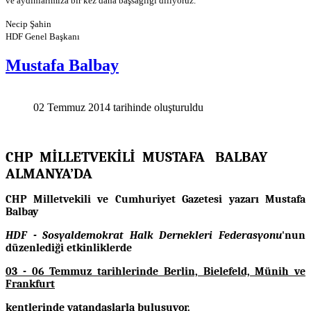
ve
aydınlarımıza bir kez daha başsağlığı diliyoruz.
Necip Şahin
HDF Genel Başkanı
Mustafa Balbay
02 Temmuz 2014 tarihinde oluşturuldu
CHP MİLLETVEKİLİ MUSTAFA BALBAY
ALMANYA’DA
CHP Milletvekili ve Cumhuriyet Gazetesi yazarı Mustafa
Balbay
HDF - Sosyaldemokrat Halk Dernekleri Federasyonu
'nun
düzenlediği etkinliklerde
03 - 06 Temmuz tarihlerinde Berlin, Bielefeld, Münih ve
Frankfurt
kentlerinde vatandaşlarla buluşuyor.