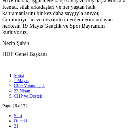
HDF olarak, işgalcilere karşı savaş vermiş başta Mustafa
Kemal, silah arkadaşları ve her yaştan halk
kahramanlarını bir kez daha saygıyla anıyor,
Cumhuriyet’in ve devrimlerin erdemlerini anlayan
herkesin 19 Mayıs Gençlik ve Spor Bayramını
kutluyoruz.
Necip Şahin
HDF Genel Başkanı
Soma
1 Mayıs
Çifte Vatandaşlık
23 Nisan
CHP ye Destek
Page 26 of 32
Start
Önceki
21