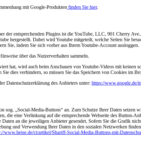
sammenhang mit Google-Produkten
finden Sie hier
.
iber der entsprechenden Plugins ist die YouTube, LLC, 901 Cherry Av
be hergestellt. Dabei wird Youtube mitgeteilt, welche Seiten Sie bes
dern Sie, indem Sie sich vorher aus Ihrem Youtube-Account ausloggen.
e Hinweise über das Nutzerverhalten sammeln.
ert hat, wird auch beim Anschauen von Youtube-Videos mit keinen so
Sie dies verhindern, so müssen Sie das Speichern von Cookies im Bro
der Datenschutzerklärung des Anbieters unter:
https://www.google.de/int
on sog. „Social-Media-Buttons“ an. Zum Schutze Ihrer Daten setzen wi
den, die eine Verlinkung auf die entsprechende Webseite des Button-An
e Daten an die jeweiligen Anbieter gesendet. Sofern Sie die Grafik nic
rhebung und Verwendung Ihrer Daten in den sozialen Netzwerken finde
p://www.heise.de/ct/artikel/Shariff-Social-Media-Buttons-mit-Datensch