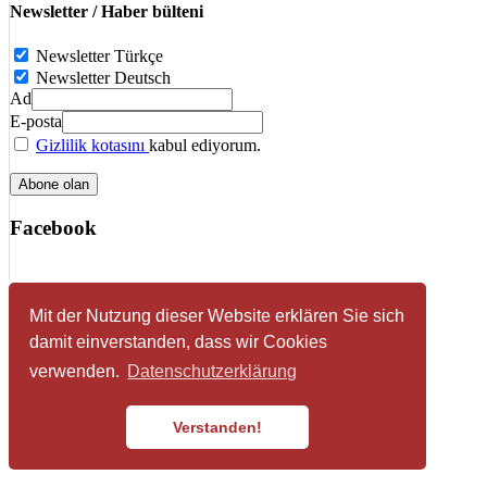
Newsletter / Haber bülteni
Newsletter Türkçe
Newsletter Deutsch
Ad
E-posta
Gizlilik kotasını
kabul ediyorum.
Facebook
Impressum
Mit der Nutzung dieser Website erklären Sie sich
Datenschutzerklärung
damit einverstanden, dass wir Cookies
© 2026 HDF - Föderation der Volksvereine türkischer
Sozialdemokraten e. V.
verwenden.
Datenschutzerklärung
Verstanden!