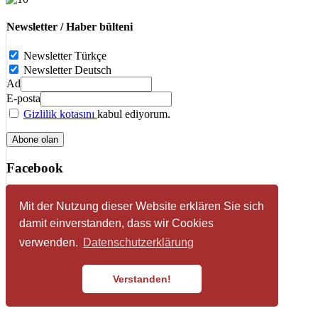
Newsletter / Haber bülteni
Newsletter Türkçe
Newsletter Deutsch
Ad
E-posta
Gizlilik kotasını
kabul ediyorum.
Facebook
Mit der Nutzung dieser Website erklären Sie sich
Impressum
damit einverstanden, dass wir Cookies
Datenschutzerklärung
verwenden.
Datenschutzerklärung
© 2026 HDF - Föderation der Volksvereine türkischer
Sozialdemokraten e. V.
Verstanden!