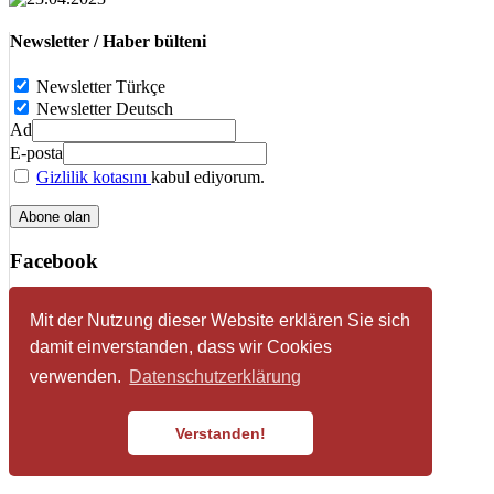
Newsletter / Haber bülteni
Newsletter Türkçe
Newsletter Deutsch
Ad
E-posta
Gizlilik kotasını
kabul ediyorum.
Facebook
Mit der Nutzung dieser Website erklären Sie sich
Impressum
damit einverstanden, dass wir Cookies
Datenschutzerklärung
verwenden.
Datenschutzerklärung
© 2026 HDF - Föderation der Volksvereine türkischer
Sozialdemokraten e. V.
Verstanden!