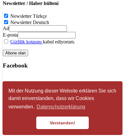
Newsletter / Haber bülteni
Newsletter Türkçe
Newsletter Deutsch
Ad
E-posta
Gizlilik kotasını
kabul ediyorum.
Facebook
Impressum
Mit der Nutzung dieser Website erklären Sie sich
Datenschutzerklärung
damit einverstanden, dass wir Cookies
© 2026 HDF - Föderation der Volksvereine türkischer
Sozialdemokraten e. V.
verwenden.
Datenschutzerklärung
Verstanden!