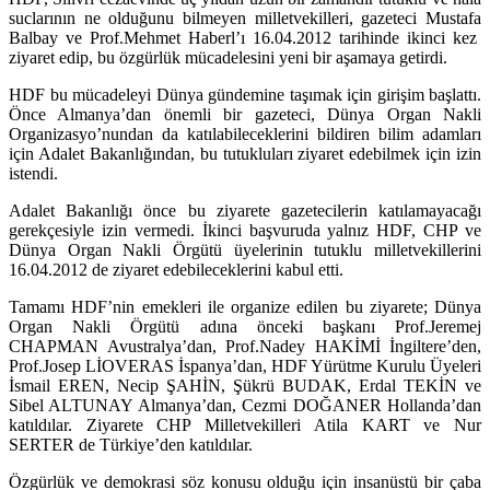
suclarının ne olduğunu bilmeyen milletvekilleri, gazeteci Mustafa
Balbay ve Prof.Mehmet Haberl’ı 16.04.2012 tarihinde ikinci kez
ziyaret edip, bu özgürlük mücadelesini yeni bir aşamaya getirdi.
HDF bu mücadeleyi Dünya gündemine taşımak için girişim başlattı.
Önce Almanya’dan önemli bir gazeteci, Dünya Organ Nakli
Organizasyo’nundan da katılabileceklerini bildiren bilim adamları
için Adalet Bakanlığından, bu tutukluları ziyaret edebilmek için izin
istendi.
Adalet Bakanlığı önce bu ziyarete gazetecilerin katılamayacağı
gerekçesiyle izin vermedi. İkinci başvuruda yalnız HDF, CHP ve
Dünya Organ Nakli Örgütü üyelerinin tutuklu milletvekillerini
16.04.2012 de ziyaret edebileceklerini kabul etti.
Tamamı HDF’nin emekleri ile organize edilen bu ziyarete; Dünya
Organ Nakli Örgütü adına önceki başkanı Prof.Jeremej
CHAPMAN Avustralya’dan, Prof.Nadey HAKİMİ İngiltere’den,
Prof.Josep LİOVERAS İspanya’dan, HDF Yürütme Kurulu Üyeleri
İsmail EREN, Necip ŞAHİN, Şükrü BUDAK, Erdal TEKİN ve
Sibel ALTUNAY Almanya’dan, Cezmi DOĞANER Hollanda’dan
katıldılar. Ziyarete CHP Milletvekilleri Atila KART ve Nur
SERTER de Türkiye’den katıldılar.
Özgürlük ve demokrasi söz konusu olduğu için insanüstü bir çaba