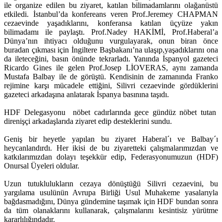
ile organize edilen bu ziyaret, katılan bilimadamlarını olağanüstü
etkiledi. İstanbul’da konfereans veren Prof.Jeremey CHAPMAN
cezaevinde yaşadıklarını, konferansa katılan üçyüze yakın
bilimadamı ile paylaştı. Prof.Nadey HAKİMİ, Prof.Haberal’a
Dünya’nın ihtiyacı olduğunu vurgulayarak, onun biran önce
buradan çıkması için İngiltere Başbakanı’na ulaşıp,yaşadıklarını ona
da ileteceğini, basın önünde tekrarladı. Yanında İspanyol gazeteci
Ricardo Gines ile gelen Prof.Josep LİOVERAS, aynı zamanda
Mustafa Balbay ile de görüştü. Kendisinin de zamanında Franko
rejimine karşı mücadele ettiğini, Silivri cezaevinde gördüklerini
gazeteci arkadaşına anlatarak İspanya basınına taşıdı.
HDF Delegasyonu nöbet cadırlarında gece gündüz nöbet tutan
direnişçi arkadaşlarıda ziyaret edip desteklerini sundu.
Geniş bir heyetle yapılan bu ziyaret Haberal´ı ve Balbay´ı
heycanlandırdı. Her ikisi de bu ziyaretteki çalışmalarımızdan ve
katkılarımızdan dolayı teşekkür edip, Federasyonumuzun (HDF)
Onursal Üyeleri oldular.
Uzun tutuklulukların cezaya dönüştüğü Silivri cezaevini, bu
yargılama usulünün Avrupa Birliği Usul Muhakeme yasalarıyla
bağdasmadığını, Dünya gündemine taşımak için HDF bundan sonra
da tüm olanaklarını kullanarak, çalışmalarını kesintisiz yürütme
kararlılığındadır.