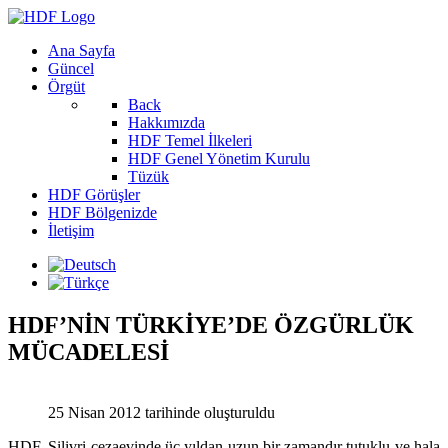
Ana Sayfa
Güncel
Örgüt
Back
Hakkımızda
HDF Temel İlkeleri
HDF Genel Yönetim Kurulu
Tüzük
HDF Görüşler
HDF Bölgenizde
İletişim
HDF’NİN TÜRKİYE’DE ÖZGÜRLÜK
MÜCADELESİ
25 Nisan 2012 tarihinde oluşturuldu
HDF, Silivri cezaevinde üç yıldan uzun bir zamandır tutuklu ve hala