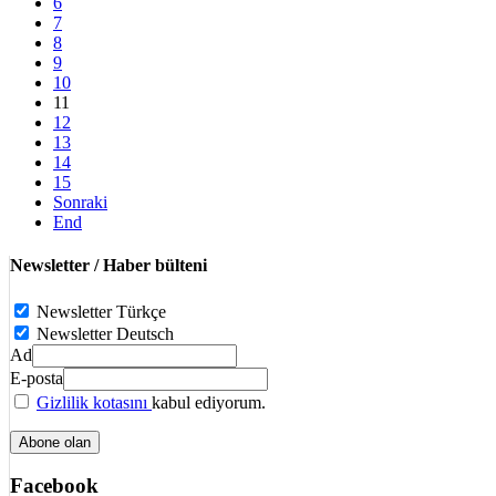
6
7
8
9
10
11
12
13
14
15
Sonraki
End
Newsletter / Haber bülteni
Newsletter Türkçe
Newsletter Deutsch
Ad
E-posta
Gizlilik kotasını
kabul ediyorum.
Facebook